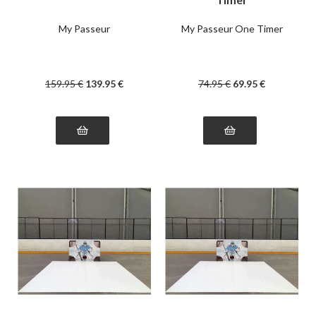
My Passeur
My Passeur One Timer
159
.95
€
139
.95
€
74
.95
€
69
.95
€