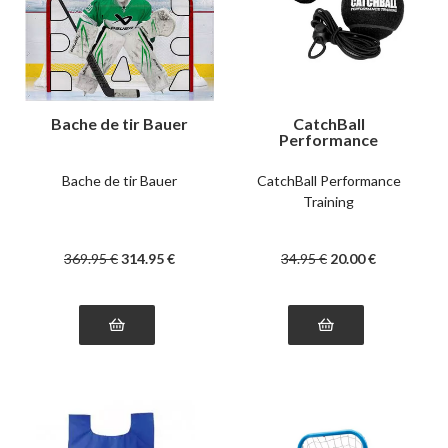
Bache de tir Bauer
CatchBall
Performance
Training
Bache de tir Bauer
CatchBall Performance
Training
369
.95
€
314
.95
€
34
.95
€
20
.00
€