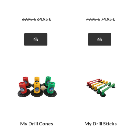
69
.95
€
64
.95
€
79
.95
€
74
.95
€
My Drill Cones
My Drill Sticks