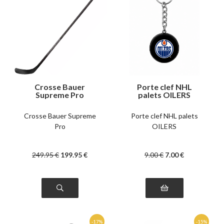
Crosse Bauer
Porte clef NHL
Supreme Pro
palets OILERS
intermédiaire
Crosse Bauer Supreme
Porte clef NHL palets
Pro
OILERS
249
.95
€
199
.95
€
9
.00
€
7
.00
€