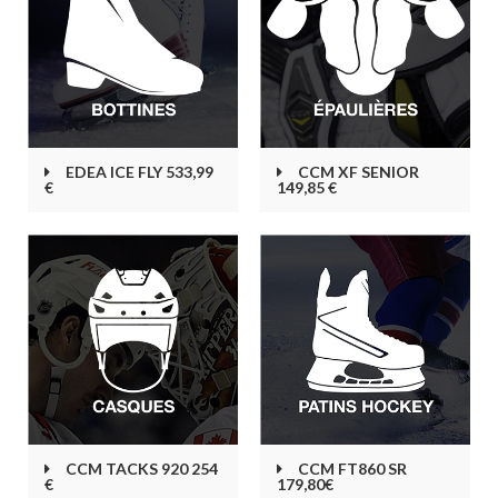
EDEA ICE FLY 533,99
CCM XF SENIOR
€
149,85 €
CCM TACKS 920 254
CCM FT860 SR
€
179,80€