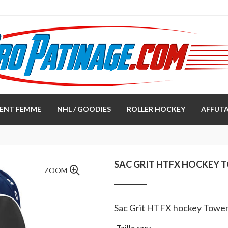
ENT FEMME
NHL / GOODIES
ROLLER HOCKEY
AFFUTA
SAC GRIT HTFX HOCKEY 
ZOOM
Sac Grit HTFX hockey Towe
Taille sac :