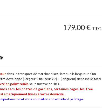
179
.00
€
T.T.C.
ueur
dans le transport de marchandises, lorsque la longueur d'un
tre développé (Largeur + hauteur x 2) + (longueur) dépasse le total
vré en point relais
sauf surtaxe de 48 €.
rands sacs, les bottes de gardiens, certaines cages, les Tree
ystématiquement livrés à votre domicile.
mpréhension et vous souhaitons un excellent patinage.