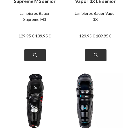
Supreme M3 senior
Vapor 3X LE senior
Jambières Bauer
Jambières Bauer Vapor
Supreme M3
3X
129
.95
€
109
.95
€
129
.95
€
109
.95
€