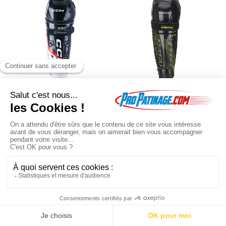
Jambières CCM
Jambières CCM
JetSpeed FT680
Tacks XF80 junior
junior
Jambières CCM
Jambières CCM Tacks
JetSpeed FT680
XF80
115
.00
€
92
.00
€
115
.00
€
92
.00
€
En poursuivant votre navigation sur ce site, vous acceptez l'utilisation de
cookies à des fins statistiques et commerciales.
OK