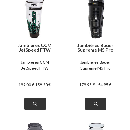
Jambières CCM
Jambières Bauer
JetSpeed FTW
Supreme M5 Pro
intermédiaire
Jambières CCM
Jambières Bauer
JetSpeed FTW
Supreme M5 Pro
199
.00
€
159
.20
€
179
.95
€
154
.95
€