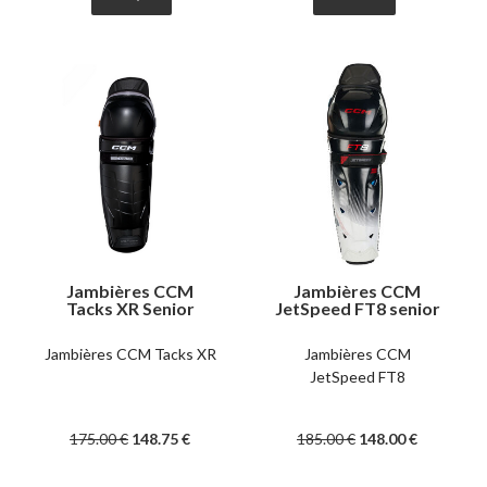
Jambières CCM
Jambières CCM
Tacks XR Senior
JetSpeed FT8 senior
Jambières CCM Tacks XR
Jambières CCM
JetSpeed FT8
175
.00
€
148
.75
€
185
.00
€
148
.00
€