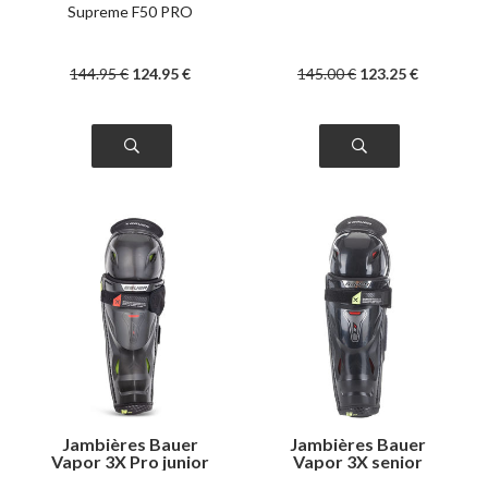
Supreme F50 PRO
144
.95
€
124
.95
€
145
.00
€
123
.25
€
Jambières Bauer
Jambières Bauer
Vapor 3X Pro junior
Vapor 3X senior