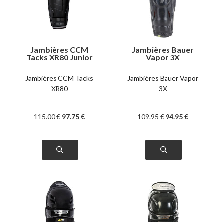
Jambières CCM
Jambières Bauer
Tacks XR80 Junior
Vapor 3X
intermédiaire
Jambières CCM Tacks
Jambières Bauer Vapor
XR80
3X
115
.00
€
97
.75
€
109
.95
€
94
.95
€