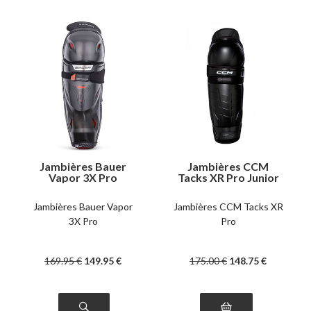
Jambières Bauer
Jambières CCM
Vapor 3X Pro
Tacks XR Pro Junior
intermédiaire
Jambières Bauer Vapor
Jambières CCM Tacks XR
3X Pro
Pro
169
.95
€
149
.95
€
175
.00
€
148
.75
€