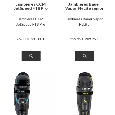
Jambières CCM
Jambières Bauer
JetSpeed FT8 Pro
Vapor FlyLite senior
senior
Jambières CCM
Jambières Bauer Vapor
JetSpeed FT8 Pro
FlyLite
269
.00
€
215
.00
€
259
.95
€
209
.95
€