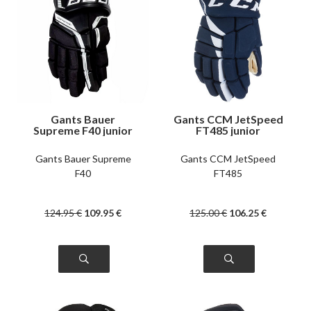
Gants Bauer
Gants CCM JetSpeed
Supreme F40 junior
FT485 junior
Gants Bauer Supreme
Gants CCM JetSpeed
F40
FT485
124
.95
€
109
.95
€
125
.00
€
106
.25
€