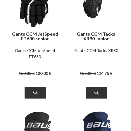
Gants CCM JetSpeed
Gants CCM Tacks
FT680 senior
XR80 Junior
Gants CCM JetSpeed
Gants CCM Tacks XR80
FT680
150
.00
€
120
.00
€
135
.00
€
114
.75
€