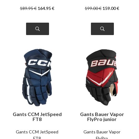
189
.95
€
164
.95
€
199
.00
€
159
.00
€
Gants CCM JetSpeed
Gants Bauer Vapor
FT8
FlyPro junior
Gants CCM JetSpeed
Gants Bauer Vapor
FT8
FlyPro