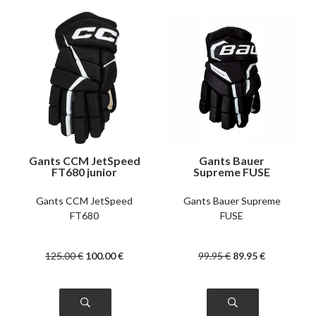
Gants CCM JetSpeed
Gants Bauer
FT680 junior
Supreme FUSE
enfant
Gants CCM JetSpeed
Gants Bauer Supreme
FT680
FUSE
125
.00
€
100
.00
€
99
.95
€
89
.95
€