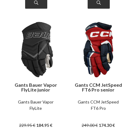
Gants Bauer Vapor
Gants CCM JetSpeed
FlyLite junior
FT6 Pro senior
Gants Bauer Vapor
Gants CCM JetSpeed
FlyLite
FT6 Pro
229
.95
€
184
.95
€
249
.00
€
174
.30
€