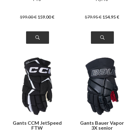
199
.00
€
159
.00
€
179
.95
€
154
.95
€
Gants CCM JetSpeed
Gants Bauer Vapor
FTW
3X senior