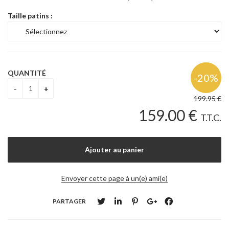
Taille patins :
QUANTITÉ
199
.95
€
159
.00
€
T.T.C.
Envoyer cette page à un(e) ami(e)
PARTAGER