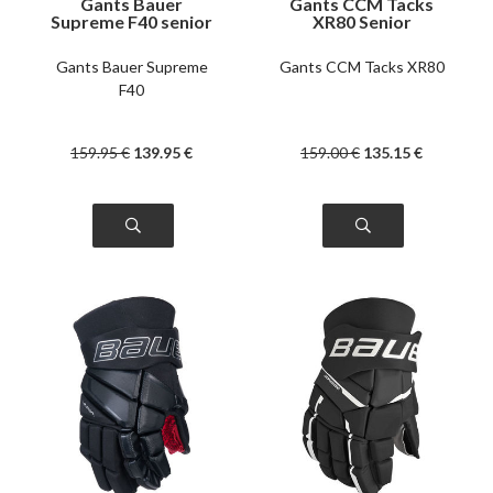
Gants Bauer
Gants CCM Tacks
Supreme F40 senior
XR80 Senior
Gants Bauer Supreme
Gants CCM Tacks XR80
F40
159
.95
€
139
.95
€
159
.00
€
135
.15
€