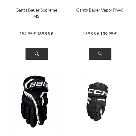
Gants Bauer Supreme
Gants Bauer Vapor Fly40
M3
159
.95
€
139
.95
€
159
.95
€
139
.95
€