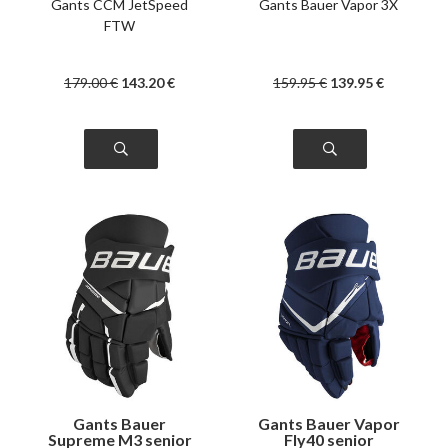
Gants CCM JetSpeed
Gants Bauer Vapor 3X
FTW
179
.00
€
143
.20
€
159
.95
€
139
.95
€
Gants Bauer
Gants Bauer Vapor
Supreme M3 senior
Fly40 senior