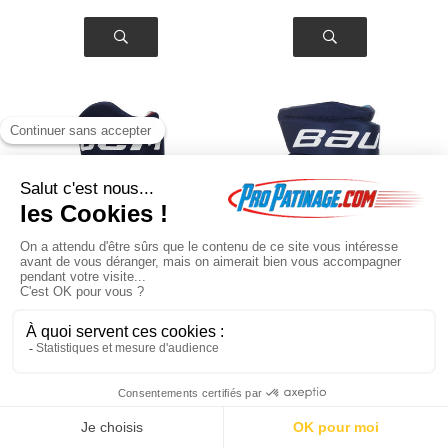
Gants CCM Next
Gants Bauer X
senior
enfant
Gants CCM Next
Gants Bauer X enfant
En poursuivant votre navigation sur ce site, vous acceptez l'utilisation de
cookies à des fins statistiques et commerciales.
OK
99
.00
€
79
.20
€
74
.95
€