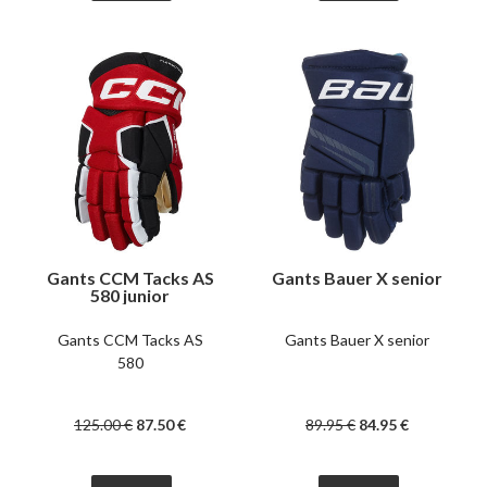
Gants CCM Tacks AS
Gants Bauer X senior
580 junior
Gants CCM Tacks AS
Gants Bauer X senior
580
125
.00
€
87
.50
€
89
.95
€
84
.95
€