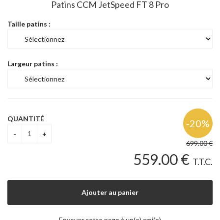
Patins CCM JetSpeed FT 8 Pro
Taille patins :
Largeur patins :
QUANTITÉ
699
.00
€
559
.00
€
T.T.C.
Envoyer cette page à un(e) ami(e)