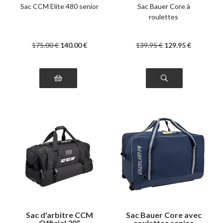
Sac CCM Elite 480 senior
Sac Bauer Core à
roulettes
175
.00
€
140
.00
€
139
.95
€
129
.95
€
Sac d'arbitre CCM
Sac Bauer Core avec
Officiel 30"
roulettes senior