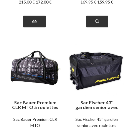
215
.00
€
172
.00
€
169
.95
€
159
.95
€
Sac Bauer Premium
Sac Fischer 43''
CLR MTO à roulettes
gardien senior avec
roulettes
Sac Bauer Premium CLR
Sac Fischer 43'' gardien
MTO
senior avec roulettes