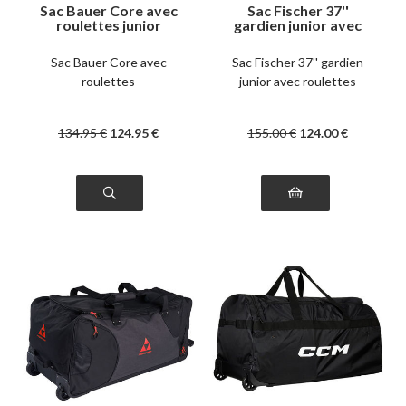
Sac Bauer Core avec
Sac Fischer 37''
roulettes junior
gardien junior avec
roulettes
Sac Bauer Core avec
Sac Fischer 37'' gardien
roulettes
junior avec roulettes
134
.95
€
124
.95
€
155
.00
€
124
.00
€