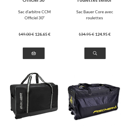
Sac d'arbitre CCM
Sac Bauer Core avec
Officiel 30"
roulettes
149
.00
€
126
.65
€
134
.95
€
124
.95
€