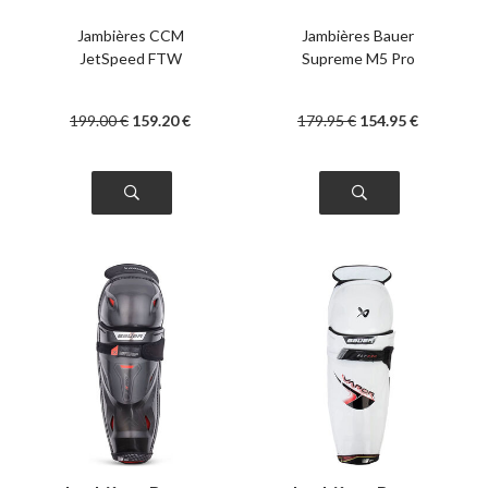
intermédiaire
Jambières CCM
Jambières Bauer
JetSpeed FTW
Supreme M5 Pro
199
.00
€
159
.20
€
179
.95
€
154
.95
€