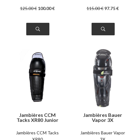
125
.00
€
100
.00
€
115
.00
€
97
.75
€
Jambières CCM
Jambières Bauer
Tacks XR80 Junior
Vapor 3X
intermédiaire
Jambières CCM Tacks
Jambières Bauer Vapor
XR80
3X