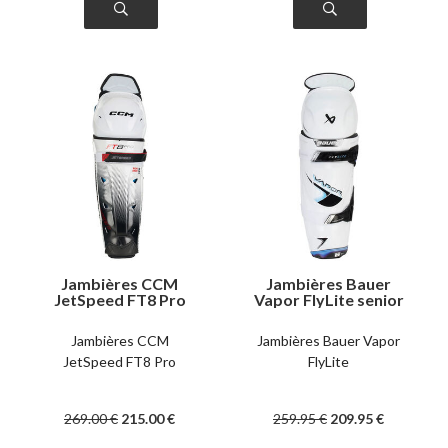
Jambières CCM
Jambières Bauer
JetSpeed FT8 Pro
Vapor FlyLite senior
senior
Jambières CCM
Jambières Bauer Vapor
JetSpeed FT8 Pro
FlyLite
269
.00
€
215
.00
€
259
.95
€
209
.95
€