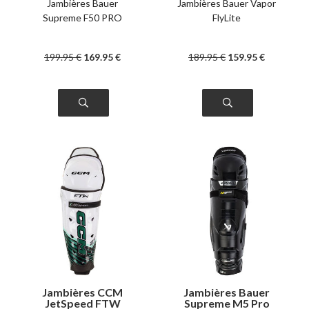
Jambières Bauer
Jambières Bauer Vapor
Supreme F50 PRO
FlyLite
199
.95
€
169
.95
€
189
.95
€
159
.95
€
Jambières CCM
Jambières Bauer
JetSpeed FTW
Supreme M5 Pro