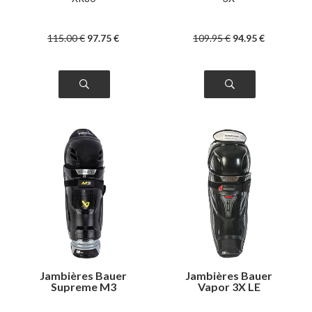
115
.00
€
97
.75
€
109
.95
€
94
.95
€
Jambières Bauer
Jambières Bauer
Supreme M3
Vapor 3X LE
intermédiaire
intermédiaire