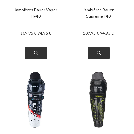
intermédiaire
intermédiaire
Jambières Bauer Vapor
Jambières Bauer
Fly40
Supreme F40
109
.95
€
94
.95
€
109
.95
€
94
.95
€