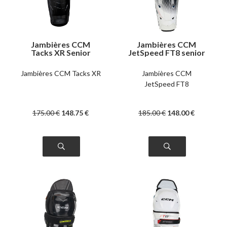
Jambières CCM
Jambières CCM
Tacks XR Senior
JetSpeed FT8 senior
Jambières CCM Tacks XR
Jambières CCM
JetSpeed FT8
175
.00
€
148
.75
€
185
.00
€
148
.00
€