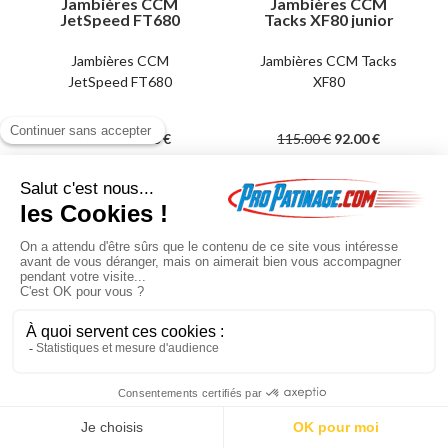
Jambières CCM
Jambières CCM
JetSpeed FT680
Tacks XF80 junior
junior
Jambières CCM
Jambières CCM Tacks
JetSpeed FT680
XF80
115
.00
€
92
.00
€
115
.00
€
92
.00
€
En poursuivant votre navigation sur ce site, vous acceptez l'utilisation de
cookies à des fins statistiques et commerciales.
OK