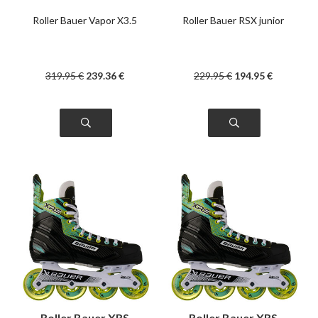
Roller Bauer Vapor X3.5
Roller Bauer RSX junior
319
.95
€
239
.36
€
229
.95
€
194
.95
€
Roller Bauer XRS
Roller Bauer XRS