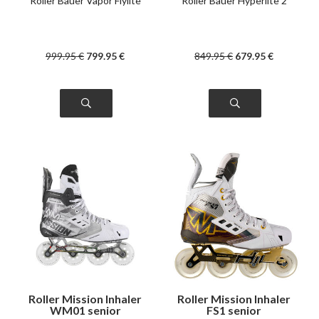
Roller Bauer Vapor Flylite
Roller Bauer Hyperlite 2
999
.95
€
799
.95
€
849
.95
€
679
.95
€
Roller Mission Inhaler
Roller Mission Inhaler
WM01 senior
FS1 senior