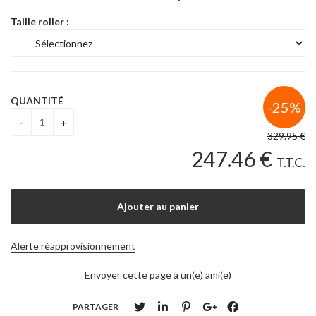
Taille roller :
QUANTITÉ
329
.95
€
247
.46
€
T.T.C.
Alerte réapprovisionnement
Envoyer cette page à un(e) ami(e)
PARTAGER