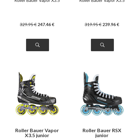
Roller Bauer Vapor X3.5
Roller Bauer Vapor X3.5
329
.95
€
247
.46
€
319
.95
€
239
.96
€
Roller Bauer Vapor
Roller Bauer RSX
X3.5 junior
junior