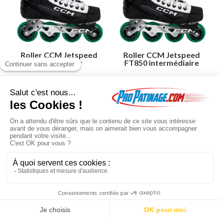
Roller CCM Jetspeed
Roller CCM Jetspeed
FT850 senior
FT850 intermédiaire
Roller CCM Jetspeed
Roller CCM Jetspeed
FT850
FT850
199
.00
€
169
.15
€
195
.00
€
165
.75
€
En poursuivant votre navigation sur ce site, vous acceptez l'utilisation de
cookies à des fins statistiques et commerciales.
OK