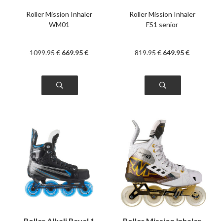
Roller Mission Inhaler
Roller Mission Inhaler
WM01
FS1 senior
1099
.95
€
669
.95
€
819
.95
€
649
.95
€
Roller Alkali Revel 1
Roller Mission Inhaler