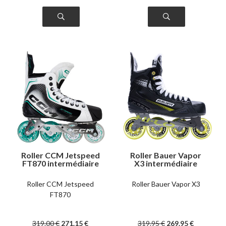
Roller CCM Jetspeed
Roller Bauer Vapor
FT870 intermédiaire
X3 intermédiaire
Roller CCM Jetspeed
Roller Bauer Vapor X3
FT870
319
.00
€
271
.15
€
319
.95
€
269
.95
€